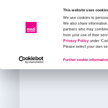
This website uses cookie
We use cookies to personal
We also share information 
Produits
Distributeurs
Événements & éducatio
partners who may combine i
from your use of their ser
Privacy Policy
under ‘Coo
L'entreprise medi
Please select your own set
Aide médicale et concepts de traitement
Further cookie informatio