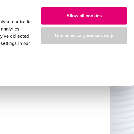
Cherche
Accéder
Français
Allow all cookies
yse our traffic.
 analytics
Formulaire de commande
Use necessary cookies only
y’ve collected
settings in our