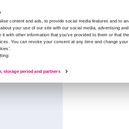
s
ise content and ads, to provide social media features and to anal
about your use of our site with our social media, advertising and
n
À propos de medi
t with other information that you’ve provided to them or that the
vices. You can revoke your consent at any time and change your 
kies’.
ting:
n, storage period and partners