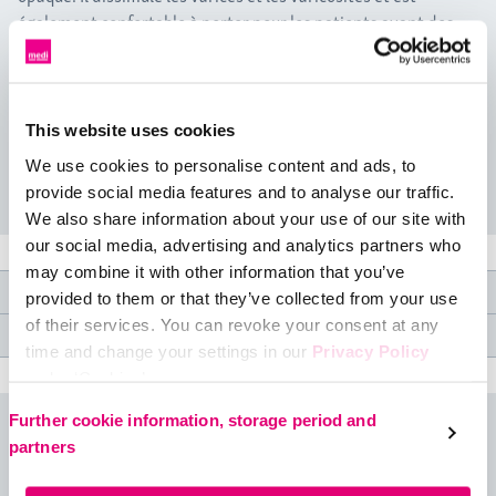
également confortable à porter pour les patients ayant des
cuisses plus fortes.
En raison de l'épaisseur du matériau, du ﬁt et des
caractéristiques du produit, nous recommandons mediven
plus, entre autres, aux hommes et aux femmes de poids
This website uses cookies
normal ou en surpoids ayant une tendance légère à forte à
We use cookies to personalise content and ads, to
Lire la suite
l'œdème veineux (gonflement des jambes), ainsi qu'aux
provide social media features and to analyse our traffic.
personnes ayant un tissu conjonctif mou*.
We also share information about your use of our site with
our social media, advertising and analytics partners who
* Veuillez noter que cette recommandation ne remplace pas le diagnostic d'un
may combine it with other information that you’ve
médecin ou l'avis professionnel d'un détaillant spécialisé en fournitures médicales.
Caractéristiques du produit
provided to them or that they’ve collected from your use
of their services. You can revoke your consent at any
Spécifications médicales
mediven plus® existe depuis plus de 40 ans et répond à une
time and change your settings in our
Privacy Policy
variété d'indications pour les hommes et les femmes :
under ‘Cookies’.
Please select your own setting:
maladie veineuse chronique stades I à III selon Widmer ou
Further cookie information, storage period and
Vidéos
C0s - C5 selon CEAP
partners
phase initiale après traitement des varices