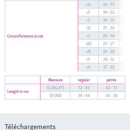
cG
43 - 57
45 -
cF
39 - 52
41 -
cE
30 - 37
33 -
cD
27 - 33
29 -
Circumferences in cm
cC
28 - 34
30 -
Circumferences in cm
cB1
23 - 27
24 -
cB
18 - 20
20 -
cY
26 - 31
28 -
cA
17 - 22
19 -
Measure
regular
petite
lG (AG,AT)
72 - 83
62 - 71
Length in cm
lD (AD)
39 - 44
34 - 38
Téléchargements