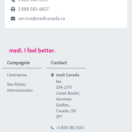
1 888 583-6827
service@medicanada.ca
medi. I feel better.
Compagnie
Contact
L'entreprise
medi Canada
Inc
Nos filiales
104-1375
internationales
Lionel-Boulet,
Varennes
Québec,
Canada. J3X
1P7
+1 800 361 3153