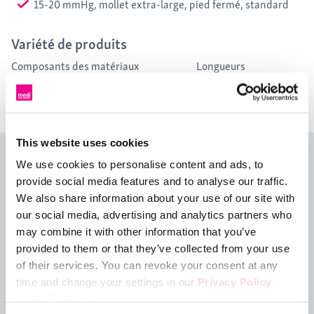
15-20 mmHg, mollet extra-large, pied fermé, standard
Variété de produits
Composants des matériaux
Longueurs
77% polyamide, 23% élasthanne
Bas jarret
This website uses cookies
mediven select, bas de
We use cookies to personalise content and ads, to
provide social media features and to analyse our traffic.
compression
We also share information about your use of our site with
our social media, advertising and analytics partners who
mediven Select est le bas de compression parfait pour tout
may combine it with other information that you’ve
homme ou femme d'affaires!
provided to them or that they’ve collected from your use
Il possède un motif élégant mais subtil et dans des couleurs
of their services. You can revoke your consent at any
attrayantes. Ce bas est conçu pour s'adapter aux hommes et
time and change your settings in our
Privacy Policy
femmes avec 6 grandeurs standards, en longueurs régulière et
under ‘Cookies’.
longue et en mollet régulier ou extra large en option*.