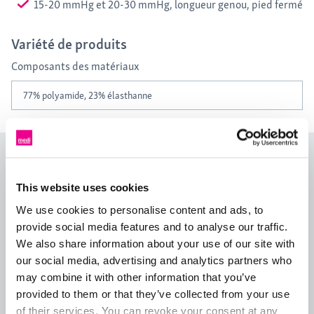
15-20 mmHg et 20-30 mmHg, longueur genou, pied fermé
Variété de produits
Composants des matériaux
77% polyamide, 23% élasthanne
mediven vitality, bas de
compression
This website uses cookies
We use cookies to personalise content and ads, to
mediven® vitality
provide social media features and to analyse our traffic.
Compression de qualité supérieure pour tous les modes de vie!
We also share information about your use of our site with
our social media, advertising and analytics partners who
Bas genou de luxe avec motifs pour hommes et femmes.
may combine it with other information that you’ve
provided to them or that they’ve collected from your use
Motif à chevrons qui donne un look classique.
of their services. You can revoke your consent at any