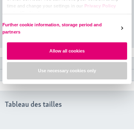
Douceur améliorée pour un confort qui dure toute la
time and change your settings in our
Privacy Policy
journée.
under ‘Cookies’.
Bande supérieure en silicone qui tient en place, sans
Please select your own setting:
Further cookie information, storage period and
couture et sans irritation.
partners
Lire la suite
Un style et un confort qui offrent l’efficacité médicale de
niveau supérieur à laquelle vous vous attendez de medi.
Allow all cookies
Caractéristiques du produit
Use necessary cookies only
Spécifications médicales
Tableau des tailles