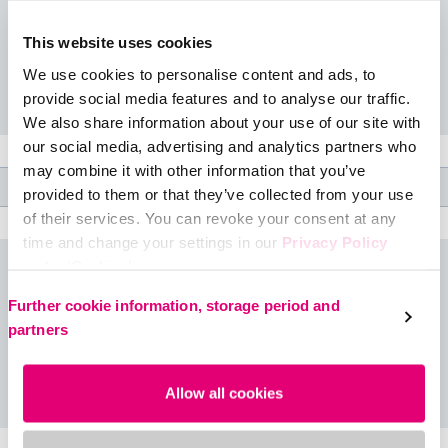
Apporte une esthétique raffinée aux systèmes de compression
non élastiques.Empêche les bandes d’accrocher ou de faire
This website uses cookies
des plis.
We use cookies to personalise content and ads, to
provide social media features and to analyse our traffic.
We also share information about your use of our site with
our social media, advertising and analytics partners who
may combine it with other information that you’ve
Caractéristiques du produit
provided to them or that they’ve collected from your use
of their services. You can revoke your consent at any
time and change your settings in our
Privacy Policy
under ‘Cookies’.
Téléchargements
Please select your own setting:
Further cookie information, storage period and
partners
circaid® cover ups mode d'emploi
Allow all cookies