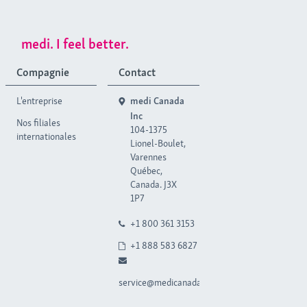
medi. I feel better.
Compagnie
Contact
L'entreprise
medi Canada
Inc
Nos filiales
104-1375
internationales
Lionel-Boulet,
Varennes
Québec,
Canada. J3X
1P7
+1 800 361 3153
+1 888 583 6827
service@medicanada.ca