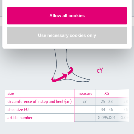
Spécifications médicales
Allow all cookies
Use necessary cookies only
Tableau des tailles
cY
size
size
measure
XS
S
circumference of instep and heel (cm)
circumference of instep and heel (cm)
cY
25 - 28
28 - 3
shoe size EU
shoe size EU
34 - 36
36 - 4
article number
article number
G.095.001
G.095.