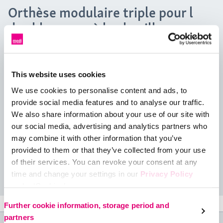
Orthèse modulaire triple pour l
des blessures à la cheville
L'attelle de sport medi pour cheville peut être utilisée pour
l'instabilité ligamentaire chronique de la cheville supérieure et
This website uses cookies
inférieure et pour les irritations de la cheville. Il peut
également être porté à titre préventif lors de la reprise des
We use cookies to personalise content and ads, to
activités sportives après une blessure à la cheville, pour éviter
provide social media features and to analyse our traffic.
la torsion de la cheville. Grâce aux éléments stabilisateurs
We also share information about your use of our site with
intégrés sur les côtés, au laçage et au système de sangles,
our social media, advertising and analytics partners who
l'orthèse de sport medi Ankle assure stabilité et maintien de la
may combine it with other information that you’ve
cheville. La conception plate rend l'attelle agréablement
provided to them or that they’ve collected from your use
confortable à porter, même avec des chaussures.
of their services. You can revoke your consent at any
Lire la suite
time and change your settings in our
Privacy Policy
under ‘Cookies’.
Please select your own setting:
Further cookie information, storage period and
partners
Caractéristiques du produit