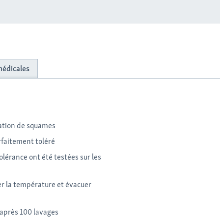
médicales
mation de squames
rfaitement toléré
lérance ont été testées sur les
er la température et évacuer
e après 100 lavages