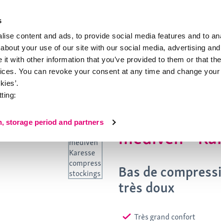
s
ise content and ads, to provide social media features and to anal
about your use of our site with our social media, advertising and
ion
À propos de medi
t with other information that you’ve provided to them or that the
vices. You can revoke your consent at any time and change your 
mediven® Karesse
kies’.
ting:
n, storage period and partners
mediven® Ka
Bas de compressi
très doux
Très grand confort