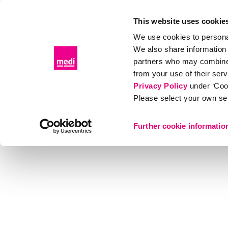
This website uses cookie
We use cookies to personal
We also share information 
Produits
Distributeurs
Événements & éducat
partners who may combine i
from your use of their ser
Produits
Compression
Bas support & de voyage
Privacy Policy
under ‘Coo
Please select your own set
Further cookie informatio