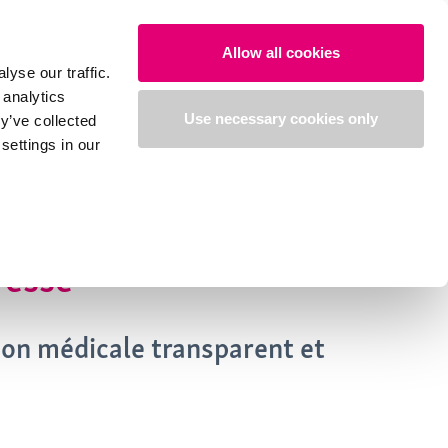
Cherche
Accéder
Français
Allow all cookies
yse our traffic.
 analytics
Use necessary cookies only
y’ve collected
settings in our
resse
on médicale transparent et